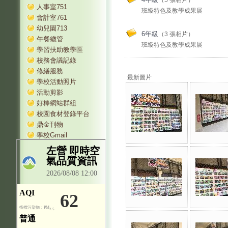
（5 張相片）
人事室751
班級特色及教學成果展
會計室761
幼兒園713
6年級
（3 張相片）
午餐總管
班級特色及教學成果展
學習扶助教學區
校務會議記錄
修繕服務
最新圖片
學校活動照片
活動剪影
好棒網站群組
校園食材登錄平台
鼎金刊物
學校Gmail