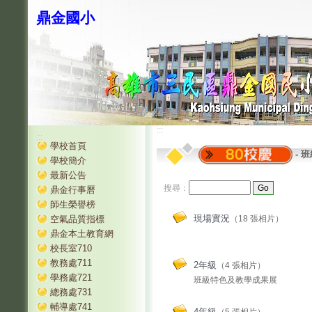
鼎金國小
:::
:::
學校首頁
-
班
學校簡介
最新公告
搜尋：
鼎金行事曆
師生榮譽榜
現場實況
空氣品質指標
（18 張相片）
鼎金本土教育網
校長室710
教務處711
2年級
（4 張相片）
學務處721
班級特色及教學成果展
總務處731
輔導處741
4年級