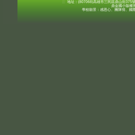
:::
地址：(807068)高雄市三民區鼎山街375號 電
鼎金國小版權所
學校願景：感恩心、團隊情、國際