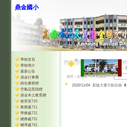
鼎金國小
:::
:::
學校首頁
學校簡介
-
最新公告
搜尋（含過期、6字元為限）：
鼎金行事曆
師生榮譽榜
2020/11/04
新版大愛引航目錄
空氣品質指標
鼎金本土教育網
校長室710
教務處711
學務處721
總務處731
輔導處741