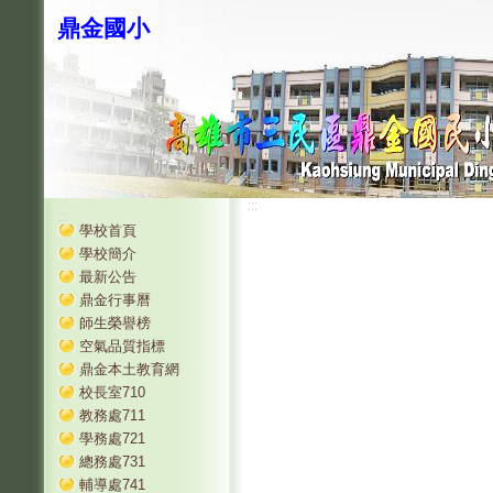
鼎金國小
:::
:::
學校首頁
學校簡介
最新公告
鼎金行事曆
師生榮譽榜
空氣品質指標
鼎金本土教育網
校長室710
教務處711
學務處721
總務處731
輔導處741