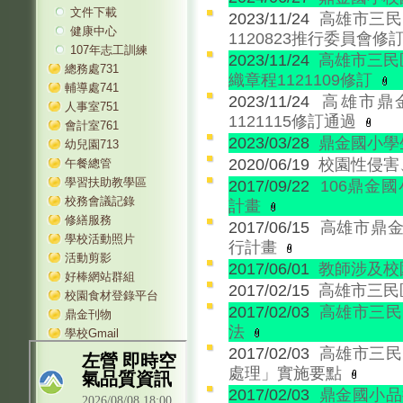
文件下載
2023/11/24
高雄市三民
健康中心
1120823推行委員會修
107年志工訓練
2023/11/24
高雄市三民
總務處731
織章程1121109修訂
輔導處741
2023/11/24
高雄市鼎
人事室751
1121115修訂通過
會計室761
2023/03/28
鼎金國小學
幼兒園713
2020/06/19
校園性侵害
午餐總管
學習扶助教學區
2017/09/22
106鼎金
校務會議記錄
計畫
修繕服務
2017/06/15
高雄市鼎金
學校活動照片
行計畫
活動剪影
2017/06/01
教師涉及校
好棒網站群組
2017/02/15
高雄市三民
校園食材登錄平台
2017/02/03
高雄市三民
鼎金刊物
法
學校Gmail
2017/02/03
高雄市三民
處理」實施要點
2017/02/03
鼎金國小品