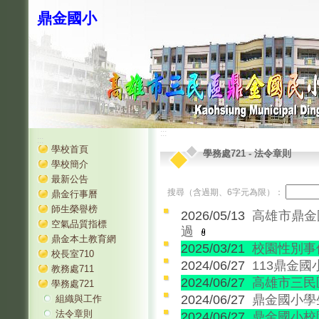
鼎金國小
:::
:::
學校首頁
學務處721
-
法令章則
學校簡介
最新公告
搜尋（含過期、6字元為限）：
鼎金行事曆
師生榮譽榜
2026/05/13
高雄市鼎金國
空氣品質指標
過
鼎金本土教育網
2025/03/21
校園性別事
校長室710
2024/06/27
113鼎金
教務處711
2024/06/27
高雄市三民
學務處721
2024/06/27
鼎金國小學
組織與工作
法令章則
2024/06/27
鼎金國小校園