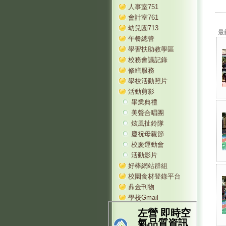
人事室751
會計室761
幼兒園713
最
午餐總管
學習扶助教學區
校務會議記錄
修繕服務
學校活動照片
活動剪影
畢業典禮
美聲合唱團
炫風扯鈴隊
慶祝母親節
校慶運動會
活動影片
好棒網站群組
校園食材登錄平台
鼎金刊物
學校Gmail