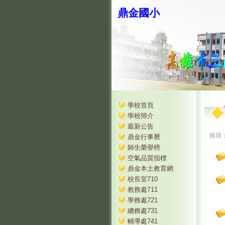
鼎金國小
:::
:::
學校首頁
學校簡介
最新公告
搜尋
鼎金行事曆
師生榮譽榜
空氣品質指標
鼎金本土教育網
校長室710
教務處711
學務處721
總務處731
輔導處741