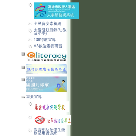
全民資安素養網
大愛引航目錄(幼教
及小學)
109特教宣導
A3數位素養研習
重要宣導
教育部防治學生藥
物濫用資源網