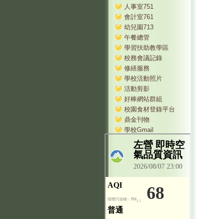
人事室751
會計室761
幼兒園713
午餐總管
學習扶助教學區
校務會議記錄
修繕服務
學校活動照片
活動剪影
好棒網站群組
校園食材登錄平台
鼎金刊物
學校Gmail