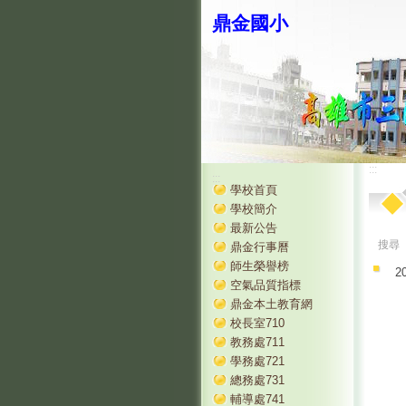
鼎金國小
:::
:::
學校首頁
學校簡介
最新公告
搜尋
鼎金行事曆
師生榮譽榜
2
空氣品質指標
鼎金本土教育網
校長室710
教務處711
學務處721
總務處731
輔導處741