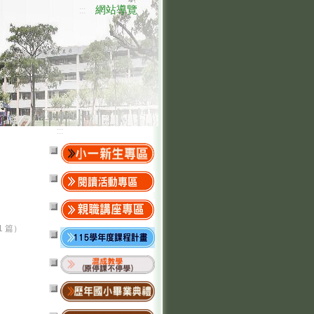
網站導覽
:::
:::
1 篇）