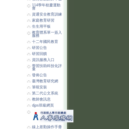
114學年校慶運動
會
資通安全教育訓練
家庭教育研習
生生用平板
教育體系單一簽入
服務
十二年國民教育
研習公告
研習回饋
資訊服務入口
學習扶助科技化評
量
發佈公告
臺灣教育研究網
筆硯安裝
第二代公文系統
教師會訊息
djps班級網頁
線上差勤操作手冊