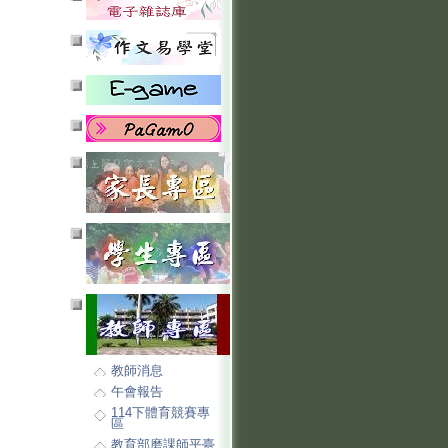
教師消息
午會報告
114下體育競賽專
區
教育部磨課師平臺