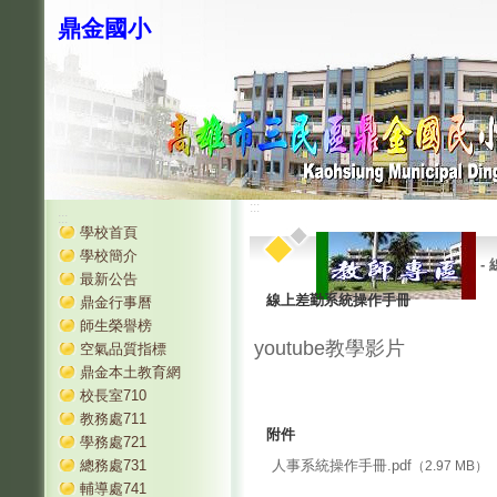
鼎金國小
:::
:::
學校首頁
學校簡介
-
最新公告
線上差勤系統操作手冊
鼎金行事曆
師生榮譽榜
youtube教學影片
空氣品質指標
鼎金本土教育網
校長室710
教務處711
附件
學務處721
人事系統操作手冊.pdf
總務處731
（2.97 MB）
輔導處741