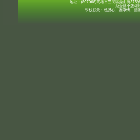
:::
地址：(807068)高雄市三民區鼎山街375號 電
鼎金國小版權所
學校願景：感恩心、團隊情、國際