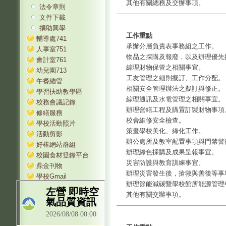
其他有關總務及交辦事項。
法令章則
文件下載
捐助興學
工作重點
輔導處741
承辦分層負責表事務組之工作。
人事室751
物品之採購及報廢，以及辦理優先
會計室761
綜理財物保管之相關事宜。
幼兒園713
工友管理之細則擬訂、工作分配。
午餐總管
相關安全管理辦法之擬訂與修正。
學習扶助教學區
綜理通訊及水電管理之相關事宜。
校務會議記錄
辦理營繕工程及購置訂製財物事項
修繕服務
校舍維修安全檢查。
學校活動照片
策畫學校美化、綠化工作。
活動剪影
辦公處所及教室配置事項與門禁警
好棒網站群組
辦理綠色採購及成果呈報事宜。
校園食材登錄平台
災害防護與教育訓練事宜。
鼎金刊物
辦理災害發生後，搶救與善後等事
學校Gmail
辦理節能減碳暨學校館所能源管理
其他有關交辦事項。