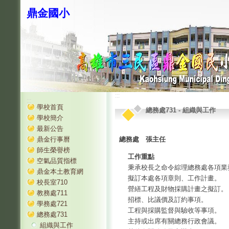
鼎金國小
:::
:::
學校首頁
總務處731
-
組織與工作
學校簡介
最新公告
鼎金行事曆
總務處 張主任
師生榮譽榜
工作重點
空氣品質指標
秉承校長之命令綜理總務處各項業
鼎金本土教育網
擬訂本處各項章則、工作計畫。
校長室710
營繕工程及財物採購計畫之擬訂。
教務處711
招標、比議價及訂約事項。
學務處721
工程與採購監督與驗收等事項。
總務處731
主持或出席有關總務行政會議。
組織與工作