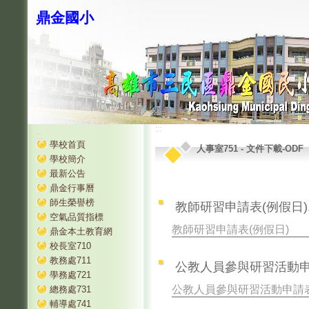
鼎金國小
:::
:::
學校首頁
人事室751
-
文件下載-ODF
學校簡介
最新公告
鼎金行事曆
師生榮譽榜
教師研習申請表(例假日).
空氣品質指標
教師研習申請表(例假日)
鼎金本土教育網
校長室710
教務處711
公教人員參與研習活動申請
學務處721
公教人員參與研習活動申請
總務處731
輔導處741