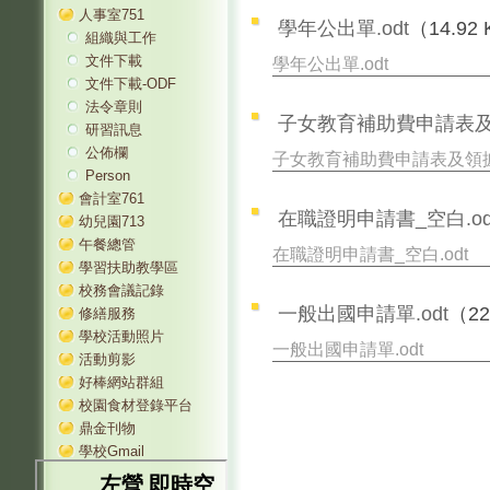
人事室751
學年公出單.odt
（14.92
組織與工作
文件下載
學年公出單.odt
文件下載-ODF
法令章則
子女教育補助費申請表及領
研習訊息
公佈欄
子女教育補助費申請表及領據_
Person
會計室761
在職證明申請書_空白.od
幼兒園713
午餐總管
在職證明申請書_空白.odt
學習扶助教學區
校務會議記錄
一般出國申請單.odt
（22
修繕服務
學校活動照片
一般出國申請單.odt
活動剪影
好棒網站群組
校園食材登錄平台
鼎金刊物
學校Gmail