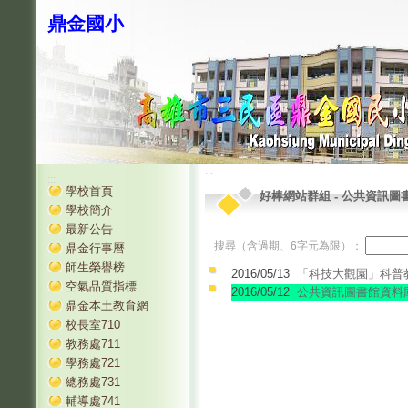
鼎金國小
:::
:::
學校首頁
好棒網站群組
-
公共資訊圖書
學校簡介
最新公告
搜尋（含過期、6字元為限）：
鼎金行事曆
師生榮譽榜
2016/05/13
「科技大觀園」科普
空氣品質指標
2016/05/12
公共資訊圖書館資料
鼎金本土教育網
校長室710
教務處711
學務處721
總務處731
輔導處741