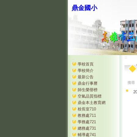
鼎金國小
:::
:::
學校首頁
學校簡介
最新公告
搜尋
鼎金行事曆
師生榮譽榜
2
空氣品質指標
鼎金本土教育網
校長室710
教務處711
學務處721
總務處731
輔導處741