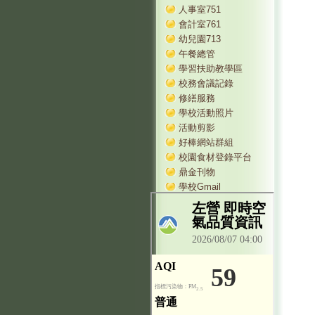
人事室751
會計室761
幼兒園713
午餐總管
學習扶助教學區
校務會議記錄
修繕服務
學校活動照片
活動剪影
好棒網站群組
校園食材登錄平台
鼎金刊物
學校Gmail