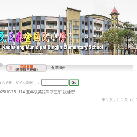
-
五年4班
（含過期、6字元為限）：
025/10/15
114 五年級英語單字王/口說練習
第 1 頁，共 1 頁（共 