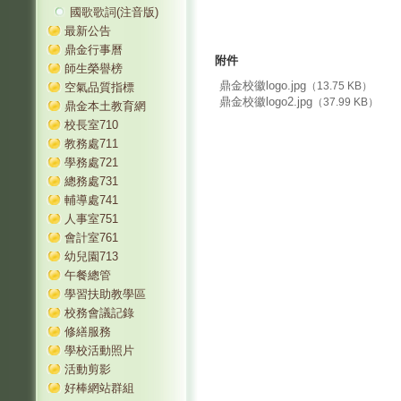
國歌歌詞(注音版)
最新公告
鼎金行事曆
附件
師生榮譽榜
鼎金校徽logo.jpg
（13.75 KB）
空氣品質指標
鼎金校徽logo2.jpg
（37.99 KB）
鼎金本土教育網
校長室710
教務處711
學務處721
總務處731
輔導處741
人事室751
會計室761
幼兒園713
午餐總管
學習扶助教學區
校務會議記錄
修繕服務
學校活動照片
活動剪影
好棒網站群組