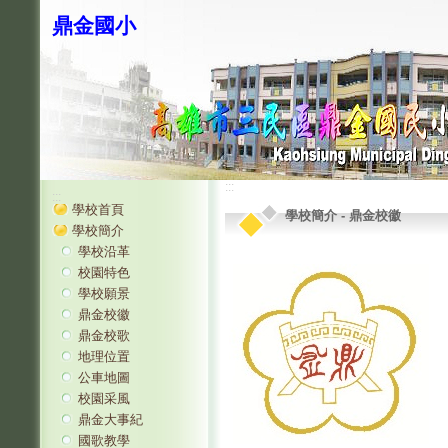
鼎金國小
:::
:::
學校首頁
學校簡介
-
鼎金校徽
學校簡介
學校沿革
校園特色
學校願景
鼎金校徽
鼎金校歌
地理位置
公車地圖
校園采風
鼎金大事紀
國歌教學