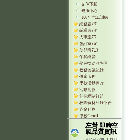
文件下載
健康中心
107年志工訓練
總務處731
輔導處741
人事室751
會計室761
幼兒園713
午餐總管
學習扶助教學區
校務會議記錄
修繕服務
學校活動照片
活動剪影
好棒網站群組
校園食材登錄平台
鼎金刊物
學校Gmail