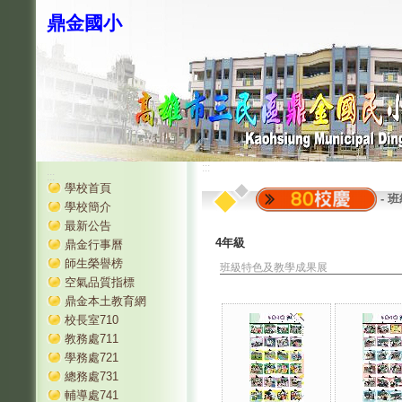
鼎金國小
:::
:::
學校首頁
-
班
學校簡介
最新公告
4年級
鼎金行事曆
師生榮譽榜
班級特色及教學成果展
空氣品質指標
鼎金本土教育網
校長室710
教務處711
學務處721
總務處731
輔導處741