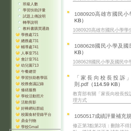
班級人數
學習扶助評量
1080920高雄市國民
試題上傳說明
KB）
轉學說明
教科書購買通路
1080920高雄市國民小學學
學務處721
總務處731
1080628國民小學及
輔導處741
KB）
人事室751
會計室761
1080628國民小學及國民中
幼兒園713
午餐總管
「家長向校長投訴
學習扶助教學區
則.pdf
（114.59 KB）
校務會議記錄
修繕服務
教育部有關「家長向校長投
學校活動照片
理方式
活動剪影
好棒網站群組
校園食材登錄平台
1050517成績評量補充規定
鼎金刊物
修正第3點第2項：刪除不
學校Gmail