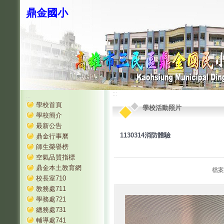
鼎金國小
:::
:::
學校首頁
學校活動照片
學校簡介
最新公告
1130314消防體驗
鼎金行事曆
師生榮譽榜
空氣品質指標
鼎金本土教育網
檔案
校長室710
教務處711
學務處721
總務處731
輔導處741