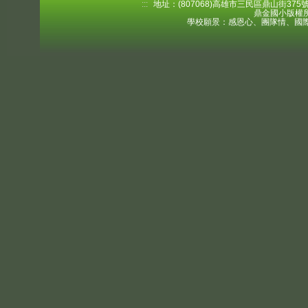
:::
地址：(807068)高雄市三民區鼎山街375號 電
鼎金國小版權所
學校願景：感恩心、團隊情、國際