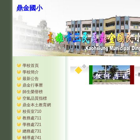
鼎金國小
:::
:::
學校首頁
學校簡介
-
最新公告
鼎金行事曆
師生榮譽榜
空氣品質指標
鼎金本土教育網
校長室710
教務處711
學務處721
總務處731
輔導處741