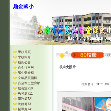
鼎金國小
:::
:::
學校首頁
-
校
學校簡介
最新公告
校室史照片
鼎金行事曆
師生榮譽榜
空氣品質指標
鼎金本土教育網
檔案名稱：9D21D94B-0C
校長室710
教務處711
學務處721
總務處731
輔導處741