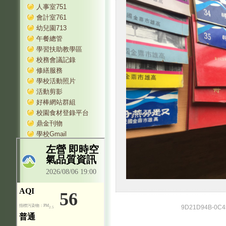
人事室751
會計室761
幼兒園713
午餐總管
學習扶助教學區
校務會議記錄
修繕服務
學校活動照片
活動剪影
好棒網站群組
校園食材登錄平台
鼎金刊物
學校Gmail
9D21D94B-0C45