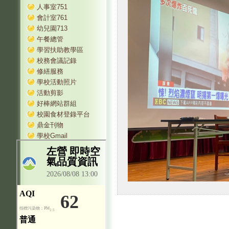
人事室751
會計室761
幼兒園713
午餐總管
學習扶助教學區
校務會議記錄
修繕服務
學校活動照片
活動剪影
好棒網站群組
校園食材登錄平台
鼎金刊物
學校Gmail