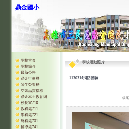
鼎金國小
:::
:::
學校首頁
學校活動照片
學校簡介
最新公告
1130314消防體驗
鼎金行事曆
師生榮譽榜
空氣品質指標
鼎金本土教育網
檔案
校長室710
教務處711
學務處721
總務處731
輔導處741