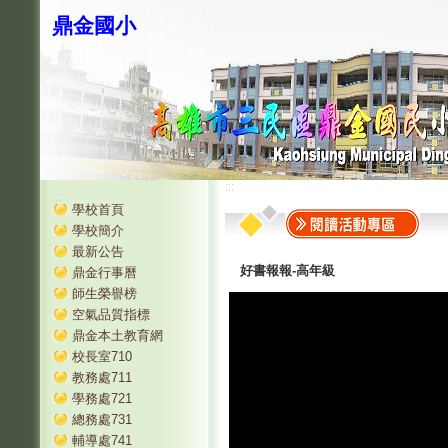
鼎金國小
:::
:::
學校首頁
學校簡介
最新公告
好書報報-高年級
鼎金行事曆
師生榮譽榜
空氣品質指標
鼎金本土教育網
校長室710
教務處711
學務處721
總務處731
輔導處741