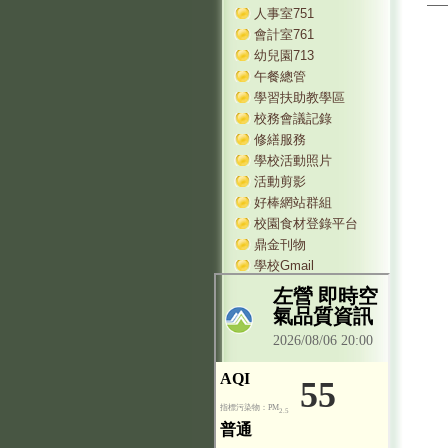
人事室751
會計室761
幼兒園713
午餐總管
學習扶助教學區
校務會議記錄
修繕服務
學校活動照片
活動剪影
好棒網站群組
校園食材登錄平台
鼎金刊物
學校Gmail