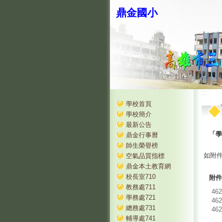
鼎金國小
:::
:::
學校首頁
學校簡介
最新公告
「學
鼎金行事曆
師生榮譽榜
如附
空氣品質指標
鼎金本土教育網
校長室710
附件
教務處711
462
學務處721
462
總務處731
462
輔導處741