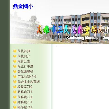
鼎金國小
:::
:::
學校首頁
學校簡介
最新公告
鼎金行事曆
師生榮譽榜
空氣品質指標
鼎金本土教育網
校長室710
教務處711
學務處721
總務處731
輔導處741