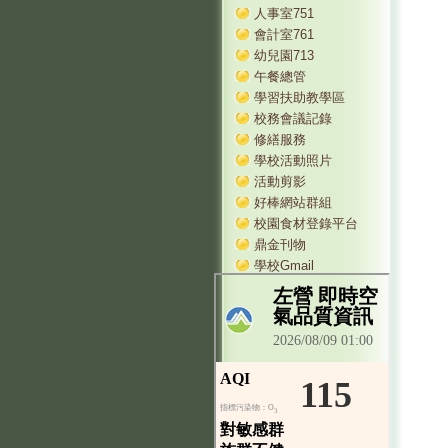
人事室751
會計室761
幼兒園713
午餐總管
學習扶助教學區
校務會議記錄
修繕服務
學校活動照片
活動剪影
好棒網站群組
校園食材登錄平台
鼎金刊物
學校Gmail