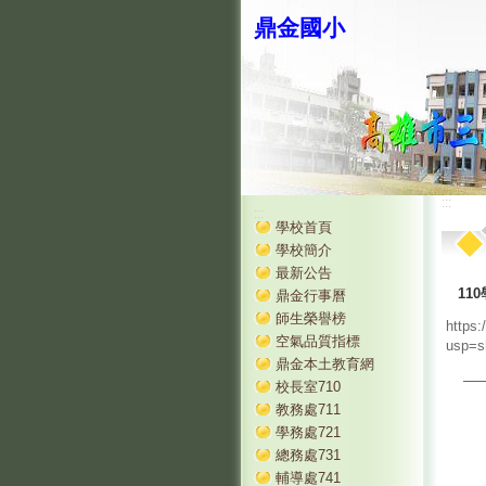
鼎金國小
:::
:::
學校首頁
學校簡介
最新公告
11
鼎金行事曆
師生榮譽榜
https
空氣品質指標
usp=s
鼎金本土教育網
校長室710
教務處711
學務處721
總務處731
輔導處741