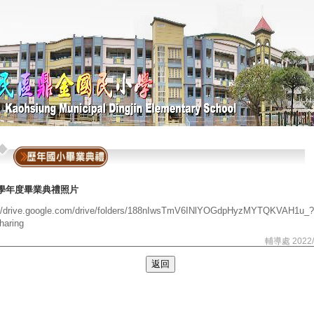
0學年度畢業典禮照片
://drive.google.com/drive/folders/188nIwsTmV6INlYOGdpHyzMYTQKVAH1u_?
haring
輔導處 2022/
返回