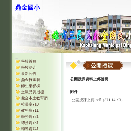
鼎金國小
:::
:::
學校首頁
學校簡介
最新公告
公開授課資料上傳說明
鼎金行事曆
師生榮譽榜
附件
空氣品質指標
鼎金本土教育網
公開授課上傳.pdf
（371.14 KB）
校長室710
教務處711
學務處721
總務處731
輔導處741