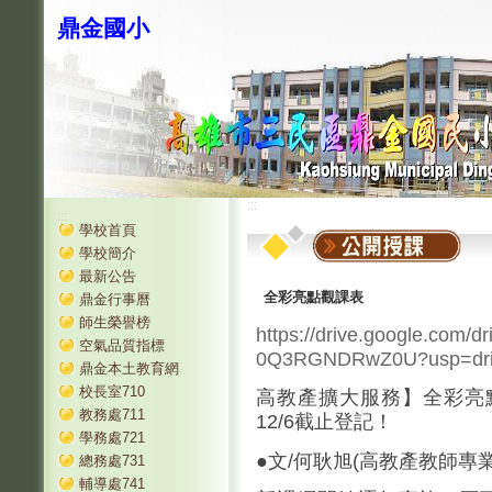
鼎金國小
:::
:::
學校首頁
學校簡介
最新公告
全彩亮點觀課表
鼎金行事曆
師生榮譽榜
https://drive.google.com/
空氣品質指標
0Q3RGNDRwZ0U?usp=dri
鼎金本土教育網
校長室710
高教產擴大服務】全彩亮
教務處711
12/6截止登記！
學務處721
●文/何耿旭(高教產教師專
總務處731
輔導處741