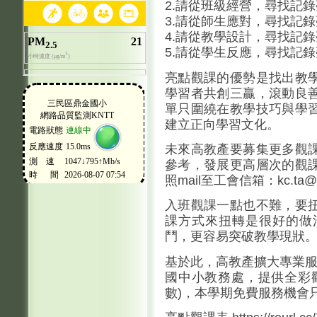
2.請從班級經營，尋找記
3.請從師生應對，尋找記
4.請從教學設計，尋找記
5.請從學生反應，尋找記
亮點觀課的優勢是找出教
學習者共創三贏，滾動良
單只圍繞在教學技巧與學
建立正向學習文化。
未來高教產要募集更多觀
參考，發展更高層次的觀
照mail至工會信箱：kc.ta@ms
入班觀課一點也不難，要
課方式來扭轉是很好的做
鬥，更容易突破教學現狀
基於此，高教產擴大專業服
國中小教務處，提供全彩
數)，本學期免費服務機會只