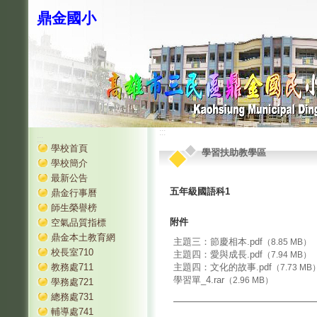
鼎金國小
:::
:::
學校首頁
學習扶助教學區
學校簡介
最新公告
五年級國語科1
鼎金行事曆
師生榮譽榜
附件
空氣品質指標
鼎金本土教育網
主題三：節慶相本.pdf
（8.85 MB）
校長室710
主題四：愛與成長.pdf
（7.94 MB）
教務處711
主題四：文化的故事.pdf
（7.73 MB
學習單_4.rar
（2.96 MB）
學務處721
總務處731
輔導處741