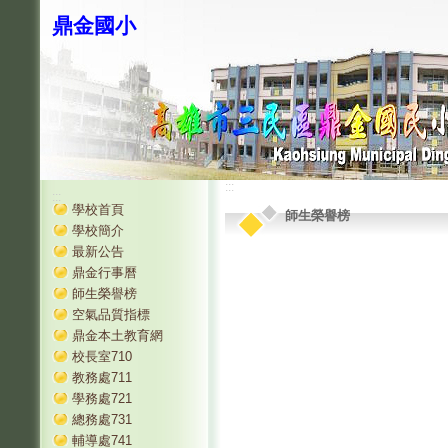
鼎金國小
:::
:::
學校首頁
師生榮譽榜
學校簡介
最新公告
鼎金行事曆
師生榮譽榜
空氣品質指標
鼎金本土教育網
校長室710
教務處711
學務處721
總務處731
輔導處741