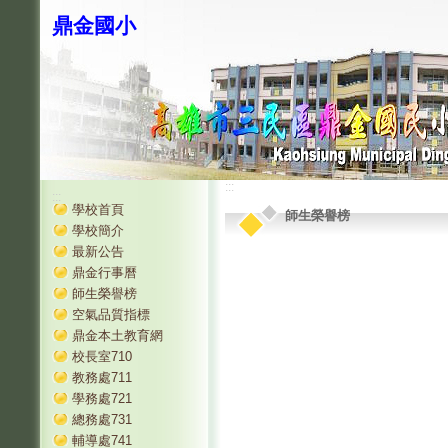
鼎金國小
:::
:::
學校首頁
師生榮譽榜
學校簡介
最新公告
鼎金行事曆
師生榮譽榜
空氣品質指標
鼎金本土教育網
校長室710
教務處711
學務處721
總務處731
輔導處741