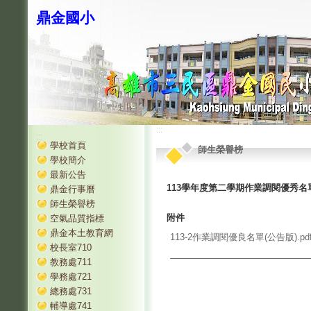
鼎金國小
:::
:::
學校首頁
師生榮譽榜
學校簡介
最新公告
113學年度第二學期作業調閱優秀名
鼎金行事曆
師生榮譽榜
附件
空氣品質指標
鼎金本土教育網
113-2作業調閱優良名單(公告版).pd
校長室710
教務處711
學務處721
總務處731
輔導處741