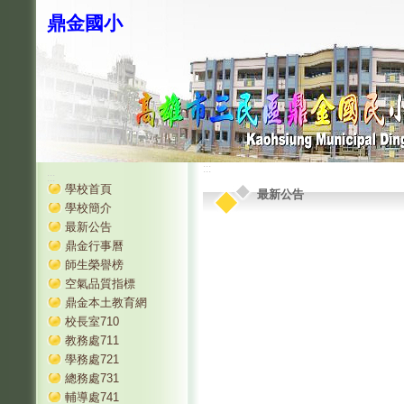
鼎金國小
:::
:::
學校首頁
最新公告
學校簡介
最新公告
鼎金行事曆
師生榮譽榜
空氣品質指標
鼎金本土教育網
校長室710
教務處711
學務處721
總務處731
輔導處741