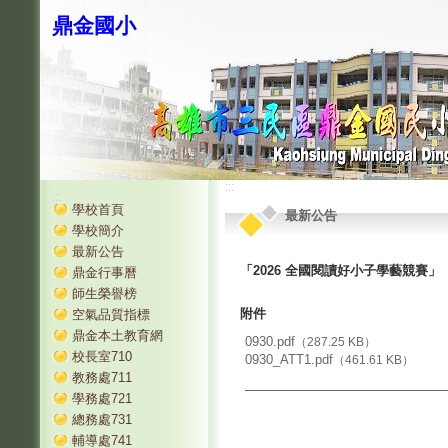
鼎金國小
:::
:::
學校首頁
最新公告
學校簡介
最新公告
「2026 全國閱讀好小子學藝競賽」
鼎金行事曆
師生榮譽榜
附件
空氣品質指標
鼎金本土教育網
0930.pdf
（287.25 KB）
校長室710
0930_ATT1.pdf
（461.61 KB）
教務處711
學務處721
總務處731
輔導處741