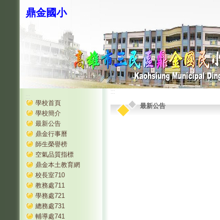
鼎金國小
:::
:::
學校首頁
最新公告
學校簡介
最新公告
鼎金行事曆
師生榮譽榜
空氣品質指標
鼎金本土教育網
校長室710
教務處711
學務處721
總務處731
輔導處741