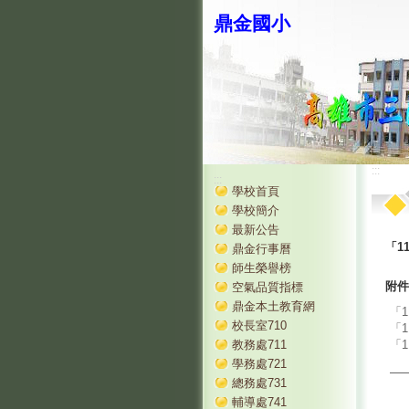
鼎金國小
:::
:::
學校首頁
學校簡介
最新公告
「1
鼎金行事曆
師生榮譽榜
附件
空氣品質指標
鼎金本土教育網
「1
校長室710
「1
教務處711
「1
學務處721
總務處731
輔導處741