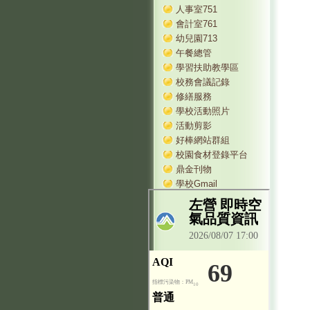
人事室751
會計室761
幼兒園713
午餐總管
學習扶助教學區
校務會議記錄
修繕服務
學校活動照片
活動剪影
好棒網站群組
校園食材登錄平台
鼎金刊物
學校Gmail