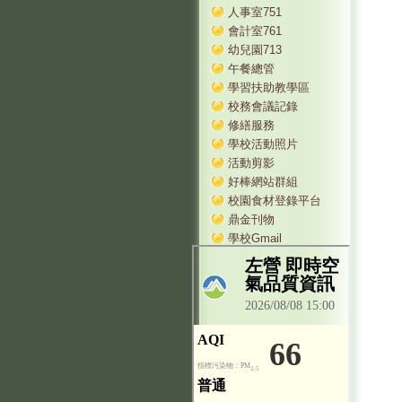
人事室751
會計室761
幼兒園713
午餐總管
學習扶助教學區
校務會議記錄
修繕服務
學校活動照片
活動剪影
好棒網站群組
校園食材登錄平台
鼎金刊物
學校Gmail