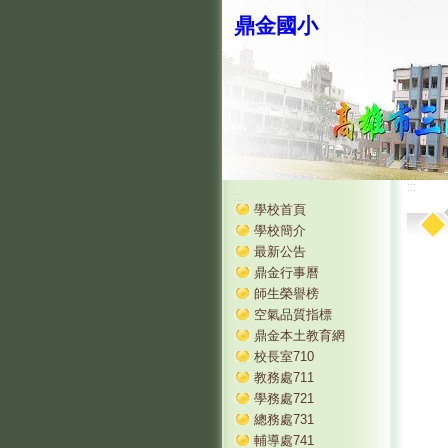
鼎金國小
:::
:::
學校首頁
學校簡介
最新公告
鼎金行事曆
師生榮譽榜
空氣品質指標
鼎金本土教育網
校長室710
教務處711
學務處721
總務處731
輔導處741