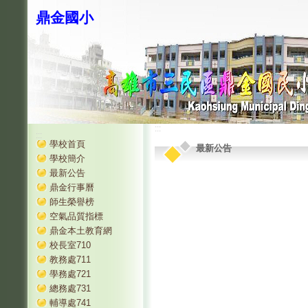
鼎金國小
:::
:::
學校首頁
最新公告
學校簡介
最新公告
鼎金行事曆
師生榮譽榜
空氣品質指標
鼎金本土教育網
校長室710
教務處711
學務處721
總務處731
輔導處741