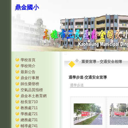
鼎金國小
:::
:::
學校首頁
重要宣導
-
交通安全相簿
學校簡介
最新公告
通學步道-交通安全宣導
鼎金行事曆
師生榮譽榜
通學步道
空氣品質指標
鼎金本土教育網
校長室710
教務處711
學務處721
總務處731
輔導處741