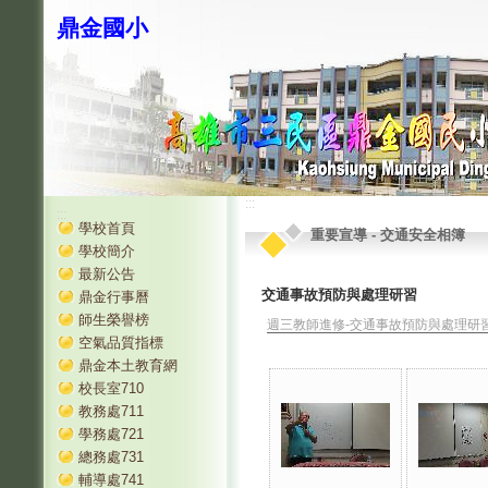
鼎金國小
:::
:::
學校首頁
重要宣導
-
交通安全相簿
學校簡介
最新公告
交通事故預防與處理研習
鼎金行事曆
師生榮譽榜
週三教師進修-交通事故預防與處理研
空氣品質指標
鼎金本土教育網
校長室710
教務處711
學務處721
總務處731
輔導處741