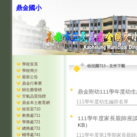
鼎金國小
:::
:::
學校首頁
幼兒園713
-
文件下載
學校簡介
最新公告
鼎金行事曆
師生榮譽榜
鼎金附幼111學年度幼生編
空氣品質指標
111學年度幼生編班名單
鼎金本土教育網
校長室710
教務處711
111學年度家長親師座談
學務處721
KB）
總務處731
111學年度第1學期家長親
輔導處741