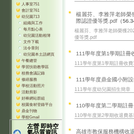
人事室751
會計室761
楊麗芬、李雅萍老師榮獲
幼兒園713
際認證優等獎.pdf
（56.3
組織與工作
每月點心表
楊麗芬、李雅萍老師榮獲20
幼兒園活動相簿
優等獎.pdf
文件下載
法令章則
111學年度第1學期註冊收
幼兒園本土語網頁
午餐總管
111學年度第1學期註冊收費單
學習扶助教學區
校務會議記錄
111學年度鼎金國小附設
修繕服務
學校活動照片
111學年度幼兒園招生簡章
活動剪影
好棒網站群組
校園食材登錄平台
110學年度第二學期註冊費
鼎金刊物
110學年度第2學期收退費
學校Gmail
高雄市教保服務機構收退費