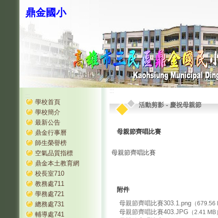
鼎金國小
:::
:::
學校首頁
活動剪影
-
慶祝母親節
學校簡介
最新公告
母親節齊唱比賽
鼎金行事曆
師生榮譽榜
母親節齊唱比賽
空氣品質指標
鼎金本土教育網
校長室710
教務處711
附件
學務處721
母親節齊唱比賽303.1.png
（679.56
總務處731
母親節齊唱比賽403.JPG
（2.41 M
輔導處741