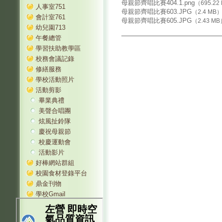
母親節齊唱比賽404.1.png
（695.22
人事室751
母親節齊唱比賽603.JPG
（2.4 MB
會計室761
母親節齊唱比賽605.JPG
（2.43 M
幼兒園713
午餐總管
學習扶助教學區
校務會議記錄
修繕服務
學校活動照片
活動剪影
畢業典禮
美聲合唱團
炫風扯鈴隊
慶祝母親節
校慶運動會
活動影片
好棒網站群組
校園食材登錄平台
鼎金刊物
學校Gmail