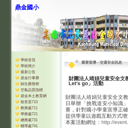
鼎金國小
:::
:::
學校首頁
重要宣導
-
交通安全訊息
學校簡介
最新公告
鼎金行事曆
財團法人靖娟兒童安全文
Let's go」活動
師生榮譽榜
空氣品質指標
鼎金本土教育網
財團法人靖娟兒童安全文教基
校長室710
日舉辦「挑戰道安小知識
教務處711
賽，針對國小學童宣導正
學務處721
提供學童以遊戲互動方式增
總務處731
本案活動網址：
http://eve
輔導處741