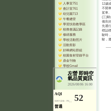
人事室751
12歲
不開
會計室761
駕車
幼兒園713
(三)
午餐總管
備良
學習扶助教學區
先通
校務會議記錄
標誌
修繕服務
駛時
駛，
學校活動照片
活動剪影
好棒網站群組
校園食材登錄平台
鼎金刊物
學校Gmail