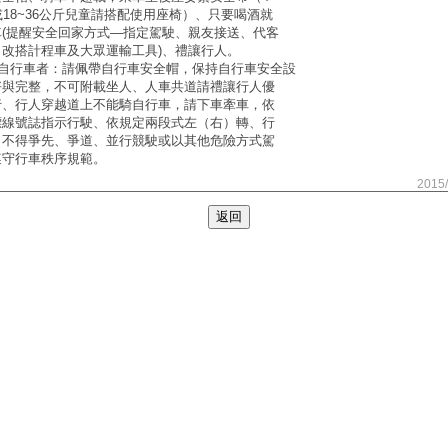
或18~36公斤兒童請搭配使用座椅）、只要喝酒就
車(提醒安全回家方式—指定駕駛、親友接送、代客
、改搭計程車及大眾運輸工具)、禮讓行人。
騎自行車者：請佩帶自行車安全帽，保持自行車安全設
好與完整，不可附載坐人、人車共道請禮讓行人優
行、行人穿越道上不能騎自行車，請下車牽車，依
標線號誌指示行駛、依規定兩段式左（右）轉、行
，不得爭先、爭道、並行競駛或以其他危險方式駕
遵守行車秩序規範。
2015/
返回