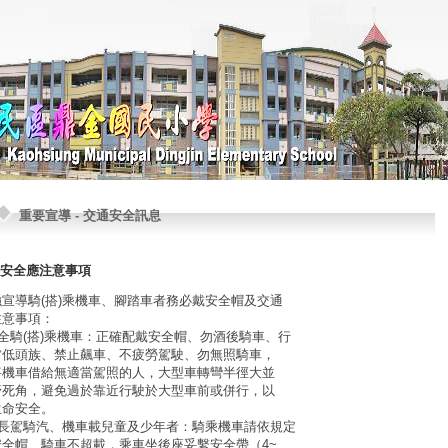
重要宣導
-
交通安全訊息
安全應注意事項
宣導騎(搭)乘機車、腳踏車者務必戴安全帽及交通
注意事項：
安全騎(搭)乘機車：正確配戴安全帽、勿酒後騎車、行
當低頭族、禁止飆車、不疲勞駕駛、勿無照騎車，
將機車借給無適當駕照的人，大型車轉彎半徑大並
野死角，避免過於靠近行駛於大型車前或併行，以
生命安全。
家長駕騎汽、機車載兒童及少年者：騎乘機車請依規定
安全帽、騎車不超載，乘車坐後座妥繫安全帶（4~