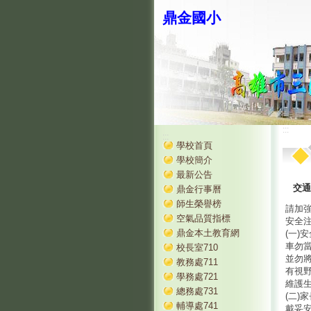
鼎金國小
:::
:::
學校首頁
學校簡介
最新公告
交通
鼎金行事曆
師生榮譽榜
請加強
空氣品質指標
安全
鼎金本土教育網
(一)
車勿
校長室710
並勿
教務處711
有視
學務處721
維護
總務處731
(二)
輔導處741
戴妥