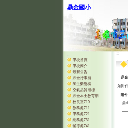
鼎金國小
:::
:::
學校首頁
學校簡介
最新公告
鼎金
鼎金行事曆
師生榮譽榜
如附
空氣品質指標
附件
鼎金本土教育網
校長室710
鼎
教務處711
學務處721
總務處731
輔導處741