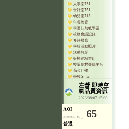
人事室751
會計室761
幼兒園713
午餐總管
學習扶助教學區
校務會議記錄
修繕服務
學校活動照片
活動剪影
好棒網站群組
校園食材登錄平台
鼎金刊物
學校Gmail