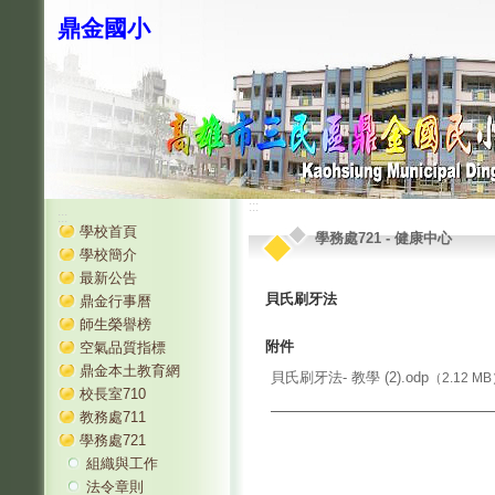
鼎金國小
:::
:::
學校首頁
學務處721
-
健康中心
學校簡介
最新公告
貝氏刷牙法
鼎金行事曆
師生榮譽榜
附件
空氣品質指標
鼎金本土教育網
貝氏刷牙法- 教學 (2).odp
（2.12 M
校長室710
教務處711
學務處721
組織與工作
法令章則