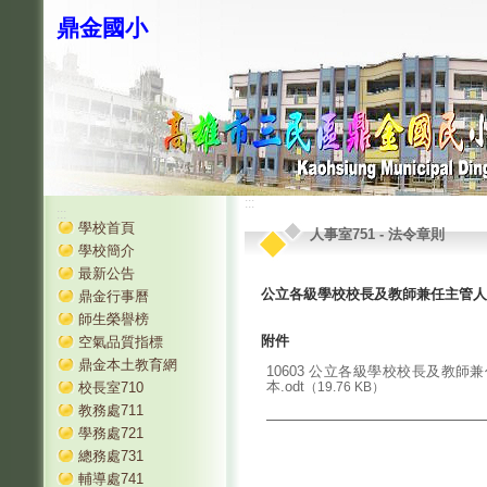
鼎金國小
:::
:::
學校首頁
人事室751
-
法令章則
學校簡介
最新公告
公立各級學校校長及教師兼任主管人
鼎金行事曆
師生榮譽榜
附件
空氣品質指標
鼎金本土教育網
10603 公立各級學校校長及教師
本.odt
校長室710
（19.76 KB）
教務處711
學務處721
總務處731
輔導處741