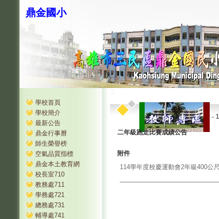
鼎金國小
:::
:::
學校首頁
學校簡介
-
最新公告
二年級跑走比賽成績公告
鼎金行事曆
師生榮譽榜
附件
空氣品質指標
鼎金本土教育網
114學年度校慶運動會2年級400公尺
校長室710
教務處711
學務處721
總務處731
輔導處741