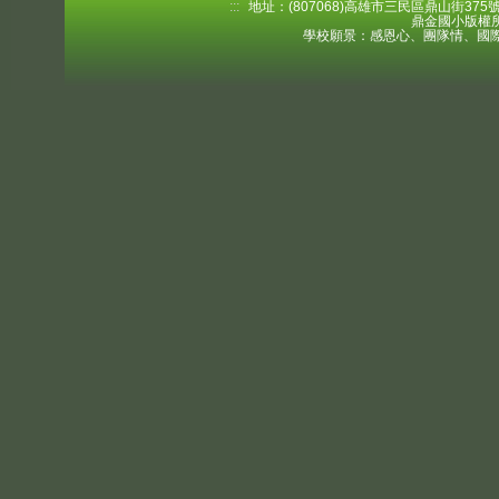
:::
地址：(807068)高雄市三民區鼎山街375號 電
鼎金國小版權所
學校願景：感恩心、團隊情、國際