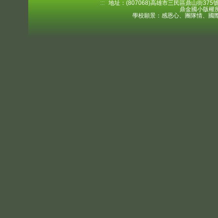
:::
地址：(807068)高雄市三民區鼎山街375號 電
鼎金國小版權所
學校願景：感恩心、團隊情、國際