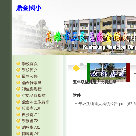
鼎金國小
:::
:::
學校首頁
學校簡介
-
最新公告
五年級跳繩達人比賽結果
鼎金行事曆
師生榮譽榜
附件
空氣品質指標
鼎金本土教育網
五年級跳繩達人成績公告.pdf
（67.2
校長室710
教務處711
學務處721
總務處731
輔導處741