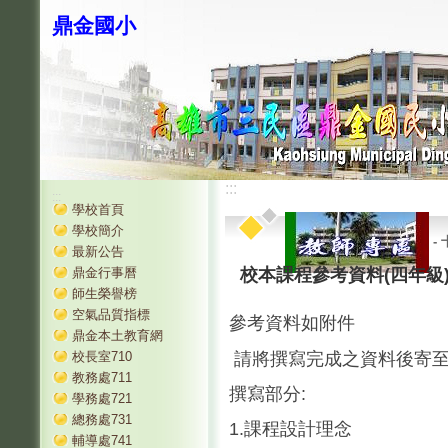
鼎金國小
:::
:::
學校首頁
學校簡介
-
最新公告
鼎金行事曆
校本課程參考資料(四年級
師生榮譽榜
空氣品質指標
參考資料如附件
鼎金本土教育網
請將撰寫完成之資料後寄至djps
校長室710
教務處711
撰寫部分:
學務處721
總務處731
1.課程設計理念
輔導處741