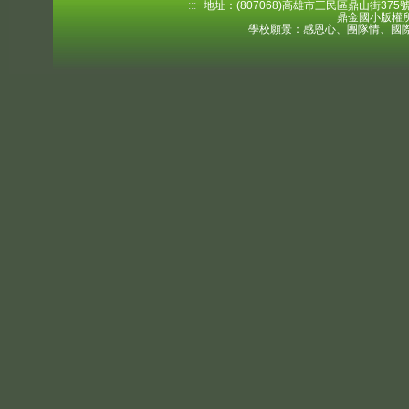
:::
地址：(807068)高雄市三民區鼎山街375號 電
鼎金國小版權所
學校願景：感恩心、團隊情、國際