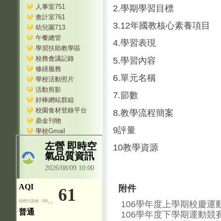
人事室751
2.學期學習目標
會計室761
3.12年國教核心素養項目
幼兒園713
午餐總管
4.學習表現
學習扶助教學區
校務會議記錄
5.學習內容
修繕服務
6.單元名稱
學校活動照片
活動剪影
7.節數
好棒網站群組
校園食材登錄平台
8.教學流程簡案
鼎金刊物
9評量
學校Gmail
10教學資源
附件
106學年度上學期校慶運動
106學年度下學期運動競賽規