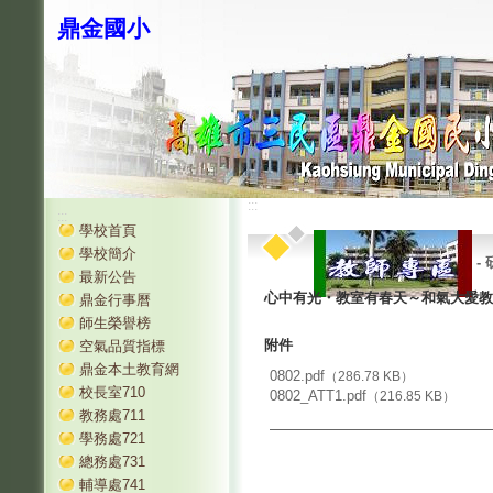
鼎金國小
:::
:::
學校首頁
學校簡介
-
最新公告
心中有光・教室有春天～和氣大愛教
鼎金行事曆
師生榮譽榜
附件
空氣品質指標
鼎金本土教育網
0802.pdf
（286.78 KB）
校長室710
0802_ATT1.pdf
（216.85 KB）
教務處711
學務處721
總務處731
輔導處741