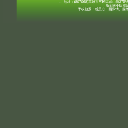
:::
地址：(807068)高雄市三民區鼎山街375號 電
鼎金國小版權所
學校願景：感恩心、團隊情、國際