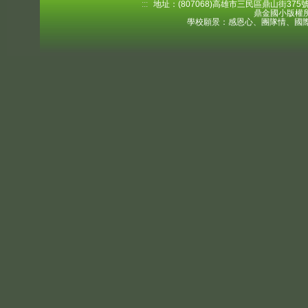
:::
地址：(807068)高雄市三民區鼎山街375號 電
鼎金國小版權所
學校願景：感恩心、團隊情、國際