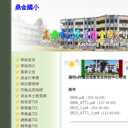
鼎金國小
:::
:::
學校首頁
學校簡介
-
最新公告
陽明x阿蓮自造教育及科技中心研習
鼎金行事曆
師生榮譽榜
附件
空氣品質指標
鼎金本土教育網
0806.pdf
（355.34 KB）
校長室710
0806_ATT1.pdf
（137.36 KB）
教務處711
0813_1.pdf
（351.66 KB）
0813_ATT1_1.pdf
（121.93 KB）
學務處721
總務處731
輔導處741