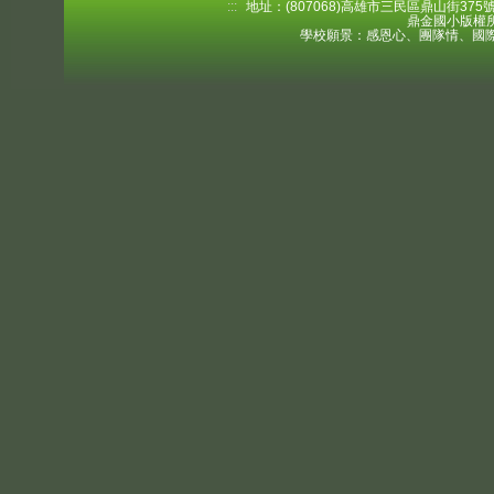
:::
地址：(807068)高雄市三民區鼎山街375號 電
鼎金國小版權所
學校願景：感恩心、團隊情、國際