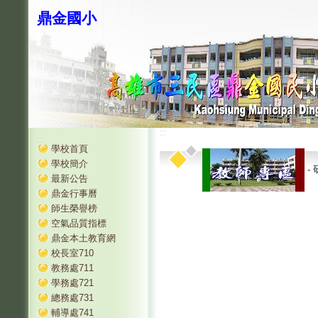
鼎金國小
:::
:::
學校首頁
學校簡介
-
最新公告
鼎金行事曆
師生榮譽榜
空氣品質指標
鼎金本土教育網
校長室710
教務處711
學務處721
總務處731
輔導處741